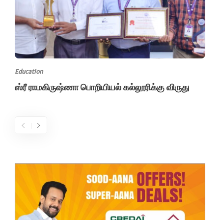
Education
ஸ்ரீ ராமகிருஷ்ணா பொறியியல் கல்லூரிக்கு விருது