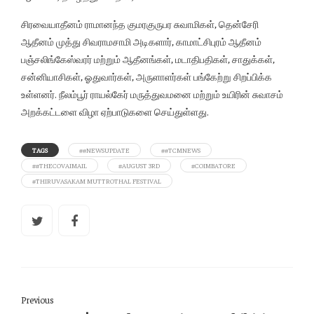
சிரவையாதீனம் ராமானந்த குமரகுருபர சுவாமிகள், தென்சேரி
ஆதீனம் முத்து சிவராமசாமி அடிகளார், காமாட்சிபுரம் ஆதீனம்
பஞ்சலிங்கேஸ்வரர் மற்றும் ஆதீனங்கள், மடாதிபதிகள், சாதுக்கள்,
சன்னியாசிகள், ஓதுவார்கள், அருளாளர்கள் பங்கேற்று சிறப்பிக்க
உள்ளனர். நீலம்பூர் ராயல்கேர் மருத்துவமனை மற்றும் உயிரின் சுவாசம்
அறக்கட்டளை விழா ஏற்பாடுகளை செய்துள்ளது.
TAGS
##NEWSUPDATE
##TCMNEWS
##THECOVAIMAIL
#AUGUST 3RD
#COIMBATORE
#THIRUVASAKAM MUTTROTHAL FESTIVAL
Previous