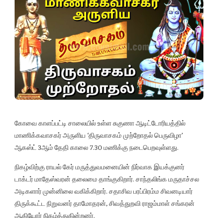
கோவை காளப்பட்டி சாலையில் உள்ள சுகுணா ஆடிட்டோரியத்தில்
மாணிக்கவாசகர் அருளிய ‘திருவாசகம் முற்றோதல் பெருவிழா’
ஆகஸ்ட் 3ஆம் தேதி காலை 7.30 மணிக்கு நடைபெறவுள்ளது.
நிகழ்விற்கு ராயல் கேர் மருத்துவமனையின் நிர்வாக இயக்குனர்
டாக்டர் மாதேஸ்வரன் தலைமை தாங்குகிறார். சாந்தலிங்க மருதாச்சல
அடிகளார் முன்னிலை வகிக்கிறார். சதாசிவ பரப்பிரம்ம சிவனடியார்
திருக்கூட்ட நிறுவனர் தாமோதரன், சிவத்துறவி ராஜம்மாள் சங்கரன்
ஆகியோர் நிகழ்த்துகின்றனர்.