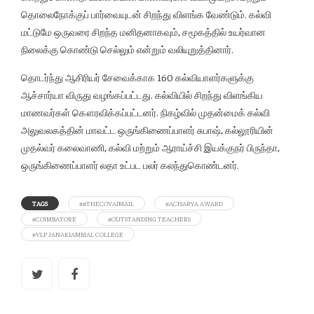
தொலைநோக்குப் பார்வையுடன் சிறந்து விளங்க வேண்டும். கல்வி
மட்டுமே ஒருவரை சிறந்த மனிதனாகவும், சமூகத்தில் உயர்வான
நிலைக்கு கொண்டு செல்லும் என்றும் வலியுறுத்தினார்.
தொடர்ந்து ஆசிரியர் சேவைக்காக 160 கல்வியாளர்களுக்கு
ஆச்சார்யா விருது வழங்கப்பட்டது. கல்வியில் சிறந்து விளங்கிய
மாணவர்கள் கௌரவிக்கப்பட்டனர். நிகழ்வில் முதன்மைக் கல்வி
அலுவலகத்தின் மாவட்ட ஒருங்கிணைப்பாளர் சுபாஷ், கல்லூரியின்
முதல்வர் கலைவாணி, கல்வி மற்றும் ஆராய்ச்சி இயக்குநர் பிருந்தா,
ஒருங்கிணைப்பாளர் லதா உட்பட பலர் கலந்துகொண்டனர்.
TAGS
##THECOVAIMAIL
#ACHARYA AWARD
#COIMBATORE
#OUTSTANDING TEACHERS
#VLP JANAKIAMMAL COLLEGE