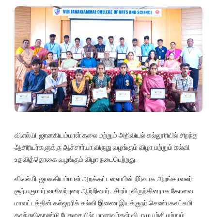
வி.எல்.பி. ஜானகியம்மாள் கலை மற்றும் அறிவியல் கல்லூரியில் சிறந்த
ஆசிரியர்களுக்கு ஆச்சார்யா விருது வழங்கும் விழா மற்றும் கல்வி
உதவித்தொகை வழங்கும் விழா நடைபெற்றது.
வி.எல்.பி. ஜானகியம்மாள் அறக்கட்டளையின் நிர்வாக அறங்காவலர்
சூர்யகுமார் வரவேற்புரை ஆற்றினார். சிறப்பு விருந்தினராக கோவை
மாவட்டத்தின் கல்லூரிக் கல்வி இணை இயக்குநர் செண்பகலட்சுமி
கலந்துகொண்டு பேசுகையில்: மாணவர்கள் விடாமுயற்சி மற்றும்