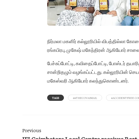
நிர்மலா மகளிர் கல்லூரியில் விபத்தில்லா க
ரங்கபிரபு, முகேஷ் மகேந்திரன் ஆகியோர் சாலைப் 
பேச்சுப்போட்டி, கவிதைப்போட்டி, போஸ்டர் தயார
சான்றிதழும் வழங்கப்பட்டது. கல்லூரியின் செ
மகேஸ்வரி ஆகியோர் கலந்துகொண்டனர்.
TAGS
##THECOVAIMAIL
#ACCIDENTFREE CO
Previous