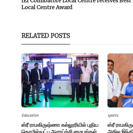
IEI Coimbatore Local Centre receives Best
Local Centre Award
RELATED POSTS
Education
sports
ஸ்ரீ ராமகிருஷ்ணா கல்லூரியில் புதிய
ஸ்ரீ ராமகி
தொழில்நுட்ப ஆராய்ச்சி மையங்கள்
அகில இந்தி