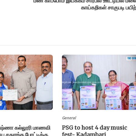
மண் காப்போம் இயக்கம் சார்பில் ஊட்டியில் மலை
காய்கறிகள் சாகுபடி பயிற
General
ருஷ்ணா கல்லூரி மாணவி
PSG to host 4 day music
ய சதுரங்க போட்டிக்கு
fest- Kadambari