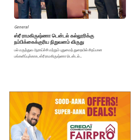
General
ஸ்ரீ ராமகிருஷ்ணா டென்டல் கல்லூரிக்கு
நம்பிக்கைக்குரிய நிறுவனம் விருது
பல் மருத்துவ ஆராய்ச்சி மற்றும் புதுமைத் துறையில் சிறப்பான
பங்களிப்புக்காக, ஸ்ரீ ராமகிருஷ்ணா டென்டல்...