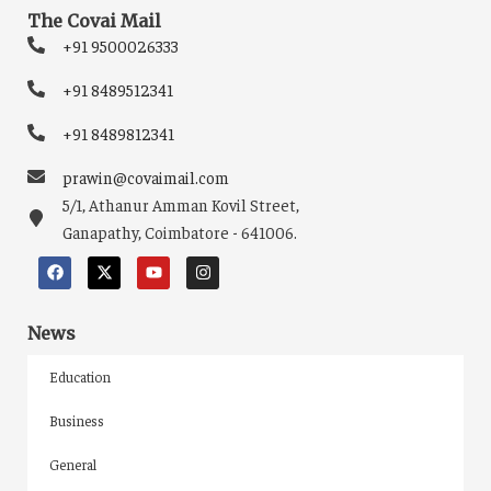
The Covai Mail
+91 9500026333
+91 8489512341
+91 8489812341
prawin@covaimail.com
5/1, Athanur Amman Kovil Street,
Ganapathy, Coimbatore - 641006.
News
Education
Business
General