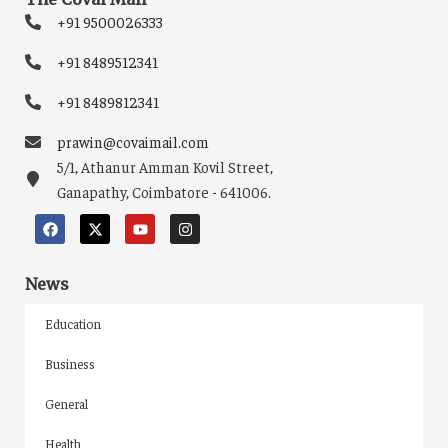
+91 9500026333
+91 8489512341
+91 8489812341
prawin@covaimail.com
5/1, Athanur Amman Kovil Street,
Ganapathy, Coimbatore - 641006.
News
Education
Business
General
Health