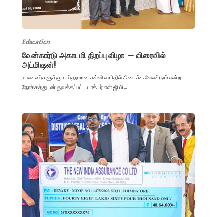
Education
வேன்கார்டு அகாடமி திறப்பு விழா – விரைவில்
அட்மிஷன்!
மாணவர்களுக்கு உயர்தரமான கல்வி எளிதில் கிடைக்க வேண்டும் என்ற
நோக்கத்துடன் துவக்கப்பட்ட டாக்டர் என்.ஜி.பி....