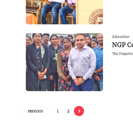
Education
NGP Co
The Departmen
1
2
3
PREVIOUS