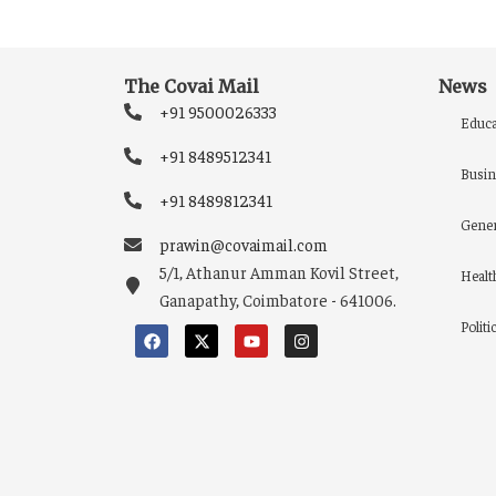
The Covai Mail
News
+91 9500026333
Educa
+91 8489512341
Busin
+91 8489812341
Gener
prawin@covaimail.com
5/1, Athanur Amman Kovil Street,
Healt
Ganapathy, Coimbatore - 641006.
Politi