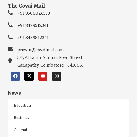
The Covai Mail
+91 9500026333
+91 8489512341
+91 8489812341
prawin@covaimail.com
5/1, Athanur Amman Kovil Street,
Ganapathy, Coimbatore - 641006.
News
Education
Business
General