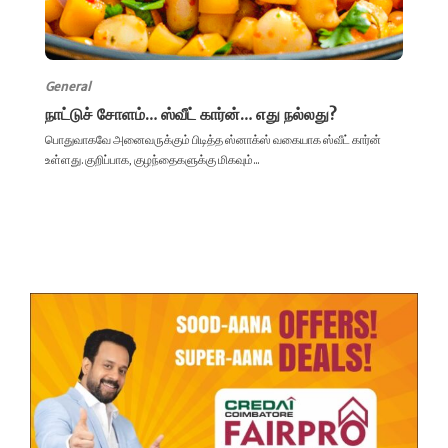
General
நாட்டுச் சோளம்… ஸ்வீட் கார்ன்… எது நல்லது?
பொதுவாகவே அனைவருக்கும் பிடித்த ஸ்னாக்ஸ் வகையாக ஸ்வீட் கார்ன்
உள்ளது. குறிப்பாக, குழந்தைகளுக்கு மிகவும்...