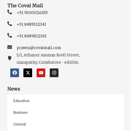
The Covai Mail
+91 9500026333
+91 8489512341
+91 8489812341
prawin@covaimail.com
5/1, Athanur Amman Kovil Street,
Ganapathy, Coimbatore - 641006.
News
Education
Business
General