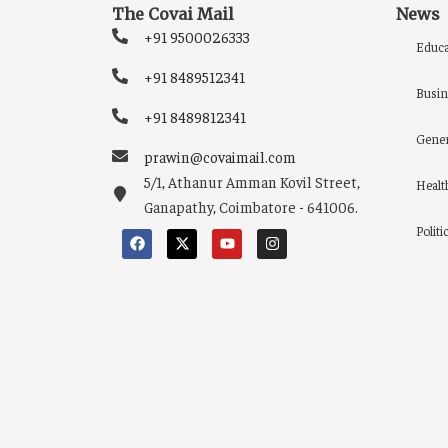
The Covai Mail
News
+91 9500026333
Educa
+91 8489512341
Busin
+91 8489812341
Gener
prawin@covaimail.com
5/1, Athanur Amman Kovil Street,
Healt
Ganapathy, Coimbatore - 641006.
Politi