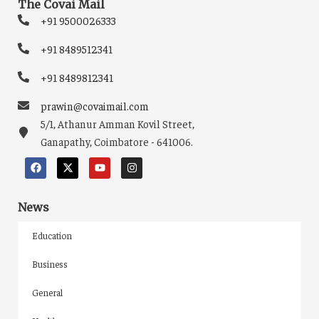
The Covai Mail
+91 9500026333
+91 8489512341
+91 8489812341
prawin@covaimail.com
5/1, Athanur Amman Kovil Street,
Ganapathy, Coimbatore - 641006.
News
Education
Business
General