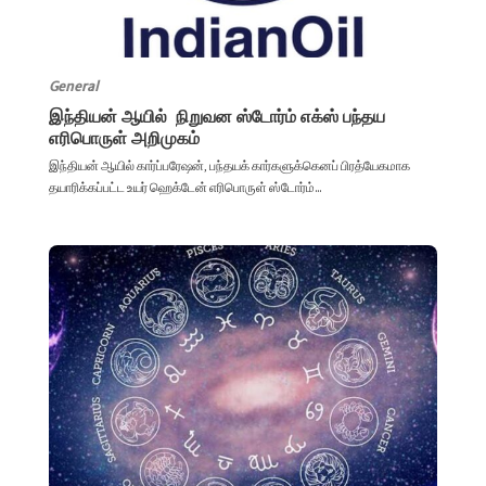
General
இந்தியன் ஆயில் நிறுவன ஸ்டோர்ம் எக்ஸ் பந்தய
எரிபொருள் அறிமுகம்
இந்தியன் ஆயில் கார்ப்பரேஷன், பந்தயக் கார்களுக்கெனப் பிரத்யேகமாக
தயாரிக்கப்பட்ட உயர் ஹெக்டேன் எரிபொருள் ஸ்டோர்ம்...