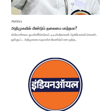
Politics
அதிமுகவில் மீண்டும் தலைமை மாற்றமா?
வி.கே.சசிகலா, ஓ.பன்னீர்செல்வம், டி.டி.வி.தினகரன் ஆகியோரைக் கொண்ட
ஒன்றுபட்ட அதிமுகவை உருவாக்க வேண்டும் என மூத்த...