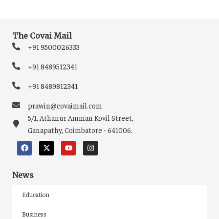
The Covai Mail
+91 9500026333
+91 8489512341
+91 8489812341
prawin@covaimail.com
5/1, Athanur Amman Kovil Street,
Ganapathy, Coimbatore - 641006.
News
Education
Business