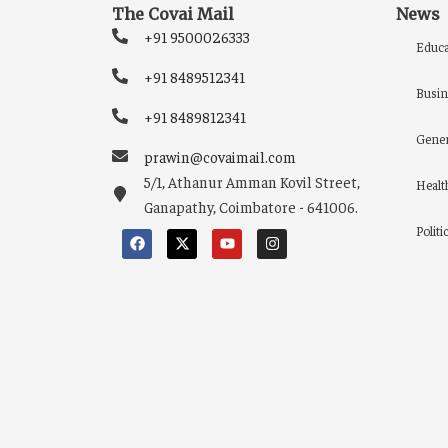
The Covai Mail
News
+91 9500026333
Educa
+91 8489512341
Busin
+91 8489812341
Gener
prawin@covaimail.com
5/1, Athanur Amman Kovil Street,
Healt
Ganapathy, Coimbatore - 641006.
Politi