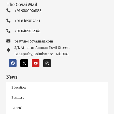
The Covai Mail
+91 9500026333
+91 8489512341
+91 8489812341
prawin@covaimail.com
5/1, Athanur Amman Kovil Street,
Ganapathy, Coimbatore - 641006.
News
Education
Business
General