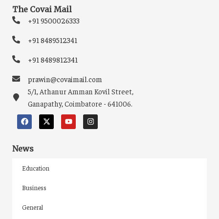
The Covai Mail
+91 9500026333
+91 8489512341
+91 8489812341
prawin@covaimail.com
5/1, Athanur Amman Kovil Street,
Ganapathy, Coimbatore - 641006.
News
Education
Business
General