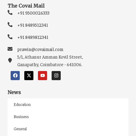
The Covai Mail
+91 9500026333
+91 8489512341
+91 8489812341
prawin@covaimail.com
5/1, Athanur Amman Kovil Street,
Ganapathy, Coimbatore - 641006.
News
Education
Business
General