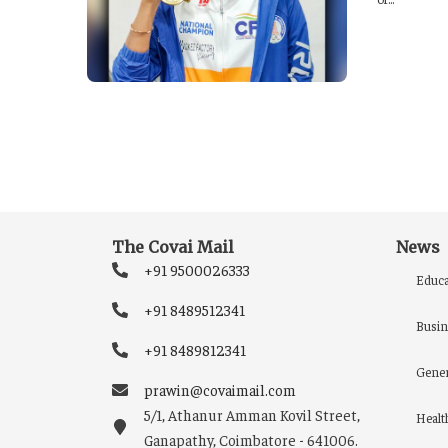
The Covai Mail
News
+91 9500026333
Educa
+91 8489512341
Busin
+91 8489812341
Gener
prawin@covaimail.com
5/1, Athanur Amman Kovil Street,
Healt
Ganapathy, Coimbatore - 641006.