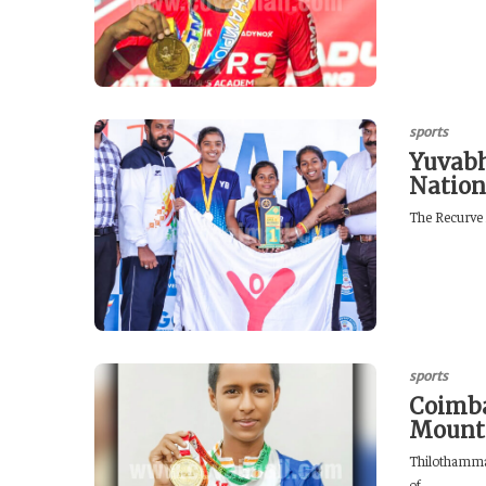
sports
Yuvabh
Nation
The Recurve 
sports
Coimba
Mount
Thilothamma,
of...