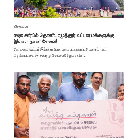
General
ஈஷா சார்பில் தொண்டாமுத்தூர் வட்டார மக்களுக்கு
இலவச தகன சேவை!
கோவை மாவட்டம் இக்கரை போளுவாம்பட்டி ஊராட்சி மற்றும் ஈஷா
அறக்கட்டளை இணைந்து செயல்படுத்தும் நவீன...