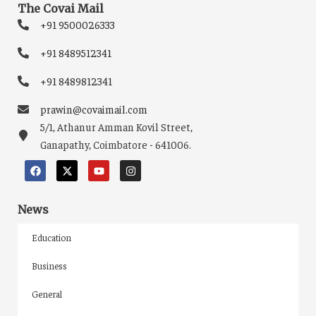
The Covai Mail
+91 9500026333
+91 8489512341
+91 8489812341
prawin@covaimail.com
5/1, Athanur Amman Kovil Street,
Ganapathy, Coimbatore - 641006.
News
Education
Business
General