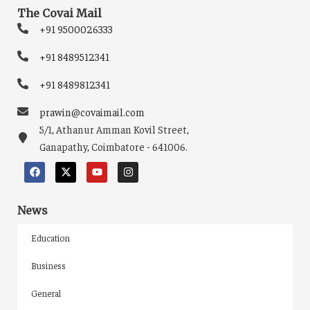
The Covai Mail
+91 9500026333
+91 8489512341
+91 8489812341
prawin@covaimail.com
5/1, Athanur Amman Kovil Street,
Ganapathy, Coimbatore - 641006.
News
Education
Business
General