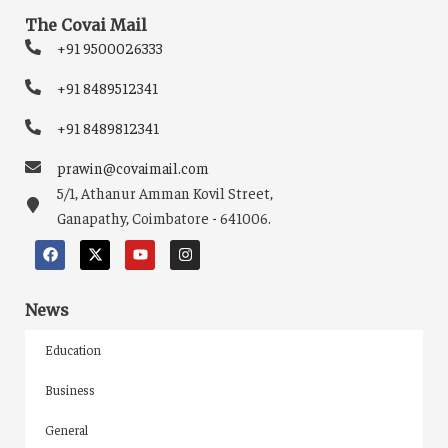
The Covai Mail
+91 9500026333
+91 8489512341
+91 8489812341
prawin@covaimail.com
5/1, Athanur Amman Kovil Street,
Ganapathy, Coimbatore - 641006.
News
Education
Business
General