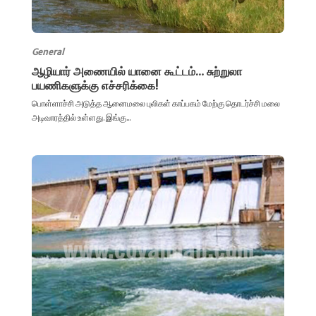
General
ஆழியார் அணையில் யானை கூட்டம்… சுற்றுலா
பயணிகளுக்கு எச்சரிக்கை!
பொள்ளாச்சி அடுத்த ஆனைமலை புலிகள் காப்பகம் மேற்கு தொடர்ச்சி மலை
அடிவாரத்தில் உள்ளது. இங்கு...