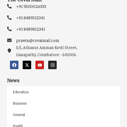
+91 9500026333
+91 8489512341
+91 8489812341
prawin@covaimail.com
5/1, Athanur Amman Kovil Street,
Ganapathy, Coimbatore - 641006.
News
Education
Business
General
Health