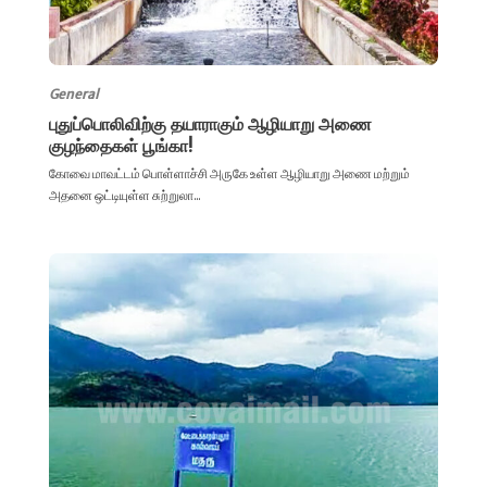
General
புதுப்பொலிவிற்கு தயாராகும் ஆழியாறு அணை
குழந்தைகள் பூங்கா!
கோவை மாவட்டம் பொள்ளாச்சி அருகே உள்ள ஆழியாறு அணை மற்றும்
அதனை ஒட்டியுள்ள சுற்றுலா...