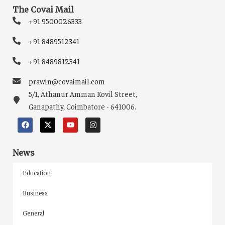
The Covai Mail
+91 9500026333
+91 8489512341
+91 8489812341
prawin@covaimail.com
5/1, Athanur Amman Kovil Street,
Ganapathy, Coimbatore - 641006.
News
Education
Business
General