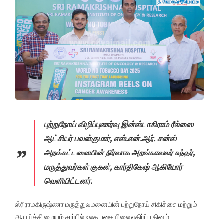
புற்றுநோய் விழிப்புணர்வு இன்ஸ்டாகிராம் ரீல்ஸை
ஆட்சியர் பவன்குமார், எஸ்.என்.ஆர். சன்ஸ்
அறக்கட்டளையின் நிர்வாக அறங்காவலர் சுந்தர்,
மருத்துவர்கள் குகன், கார்திகேஷ் ஆகியோர்
வெளியிட்டனர்.
ஸ்ரீ ராமகிருஷ்ணா மருத்துவமனையின் புற்றுநோய் சிகிச்சை மற்றும்
ஆராய்ச்சி மையம் சார்பில் உலக புகையிலை எதிர்ப்பு தினம்