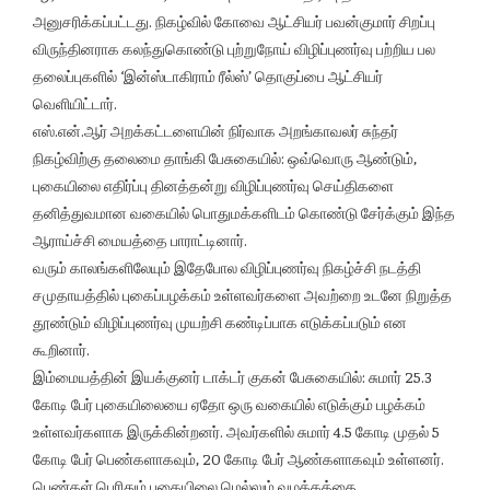
அனுசரிக்கப்பட்டது. நிகழ்வில் கோவை ஆட்சியர் பவன்குமார் சிறப்பு
விருந்தினராக கலந்துகொண்டு புற்றுநோய் விழிப்புணர்வு பற்றிய பல
தலைப்புகளில் ‘இன்ஸ்டாகிராம் ரீல்ஸ்’ தொகுப்பை ஆட்சியர்
வெளியிட்டார்.
எஸ்.என்.ஆர் அறக்கட்டளையின் நிர்வாக அறங்காவலர் சுந்தர்
நிகழ்விற்கு தலைமை தாங்கி பேசுகையில்: ஒவ்வொரு ஆண்டும்,
புகையிலை எதிர்ப்பு தினத்தன்று விழிப்புணர்வு செய்திகளை
தனித்துவமான வகையில் பொதுமக்களிடம் கொண்டு சேர்க்கும் இந்த
ஆராய்ச்சி மையத்தை பாராட்டினார்.
வரும் காலங்களிலேயும் இதேபோல விழிப்புணர்வு நிகழ்ச்சி நடத்தி
சமுதாயத்தில் புகைப்பழக்கம் உள்ளவர்களை அவற்றை உடனே நிறுத்த
தூண்டும் விழிப்புணர்வு முயற்சி கண்டிப்பாக எடுக்கப்படும் என
கூறினார்.
இம்மையத்தின் இயக்குனர் டாக்டர் குகன் பேசுகையில்: சுமார் 25.3
கோடி பேர் புகையிலையை ஏதோ ஒரு வகையில் எடுக்கும் பழக்கம்
உள்ளவர்களாக இருக்கின்றனர். அவர்களில் சுமார் 4.5 கோடி முதல் 5
கோடி பேர் பெண்களாகவும், 20 கோடி பேர் ஆண்களாகவும் உள்ளனர்.
பெண்கள் பெரிதும் புகையிலை மெல்லும் வழக்கத்தை