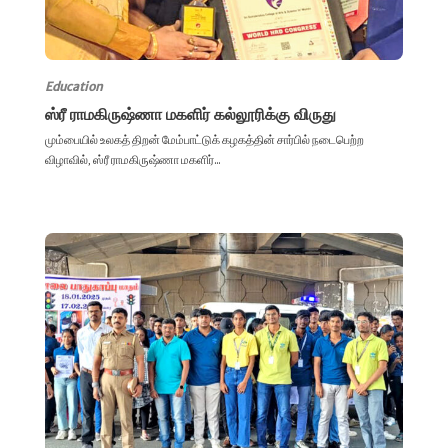
Education
ஸ்ரீ ராமகிருஷ்ணா மகளிர் கல்லூரிக்கு விருது
மும்பையில் உலகத் திறன் மேம்பாட்டுக் கழகத்தின் சார்பில் நடைபெற்ற
விழாவில், ஸ்ரீ ராமகிருஷ்ணா மகளிர்...