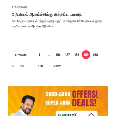
Education
அறிவியல் ஆராய்ச்சிக்கு வித்திட்ட மாநாடு
கே.பி.ஆர் பொறியியல் மற்றும் தொழில்நுட்பக் கல்லூரியின் வேதியியல் துறை
சார்பில் மண்டல அளவில் அறிவியல்...
1
…
156
157
158
159
160
PREVIOUS
161
162
…
190
NEXT