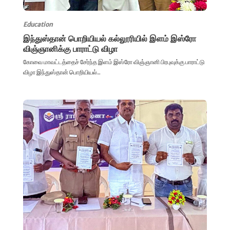
Education
இந்துஸ்தான் பொறியியல் கல்லூரியில் இளம் இஸ்ரோ
விஞ்ஞானிக்கு பாராட்டு விழா
கோவை மாவட்டத்தைச் சேர்ந்த இளம் இஸ்ரோ விஞ்ஞானி பிரபுவுக்கு பாராட்டு
விழா இந்துஸ்தான் பொறியியல்...