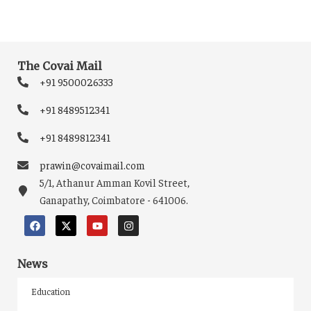
The Covai Mail
+91 9500026333
+91 8489512341
+91 8489812341
prawin@covaimail.com
5/1, Athanur Amman Kovil Street,
Ganapathy, Coimbatore - 641006.
News
Education