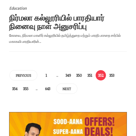
Education
நிர்மலா கல்லூரியில் பாரதியார்
நினைவு நாள் அனுசரிப்பு
கோவை, நிர்மலா மகளிர் கல்லூரியில் தமிழ்த்துறை மற்றும் பாரதி பாசறை சார்பில்
மகாகவி பாரதியாரின்...
1
…
349
350
351
352
353
PREVIOUS
354
355
…
643
NEXT