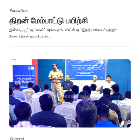
Education
திறன் மேம்பாட்டு பயிற்சி
இன்ஸ்டிடியூட் ஆப் காஸ்ட் அக்கவுண்டண்ட்ஸ் ஆப் இந்தியா கோயம்புத்தூர்
கிளையின் சார்பாக 11 நாள்...
General