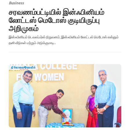
Business
சரவணம்பட்டியில் இன்ஃபினியம்
லோட்டஸ் மெடோஸ் குடியிருப்பு
அறிமுகம்
இன்ஃபினியம் டெவலப்பர்ஸ் நிறுவனம், இன்ஃபினியம் லோட்டஸ் மெடோஸ் என்னும்
தனி வீடுகள் மற்றும் அடுக்குமாடி...